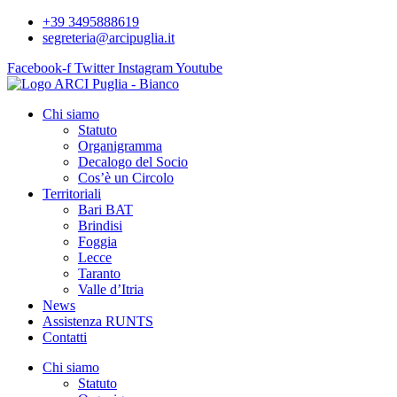
+39 3495888619
segreteria@arcipuglia.it
Facebook-f
Twitter
Instagram
Youtube
Chi siamo
Statuto
Organigramma
Decalogo del Socio
Cos’è un Circolo
Territoriali
Bari BAT
Brindisi
Foggia
Lecce
Taranto
Valle d’Itria
News
Assistenza RUNTS
Contatti
Chi siamo
Statuto